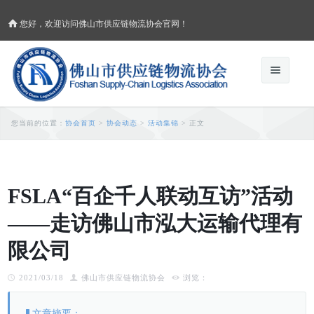
您好，欢迎访问佛山市供应链物流协会官网！
协会首页
您当前的位置：
协会首页
>
协会动态
>
活动集锦
> 正文
关于协会
加入协会
协会动态
FSLA“百企千人联动互访”活动
——走访佛山市泓大运输代理有
协会介绍
会员风采
行业咨讯
限公司
协会章程
活动集锦
行业动态
联系我们
2021/03/18
佛山市供应链物流协会
浏览：
业务范围
通知公告
补助政策
会员制度
文章摘要：