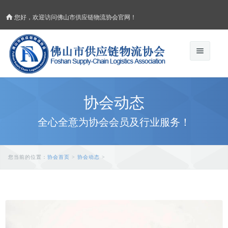
您好，欢迎访问佛山市供应链物流协会官网！
协会首页
协会动态
关于协会
全心全意为协会会员及行业服务！
加入协会
协会动态
协会介绍
会员风采
行业咨讯
您当前的位置：
协会首页
>
协会动态
>
协会章程
活动集锦
行业动态
联系我们
业务范围
通知公告
补助政策
会员制度