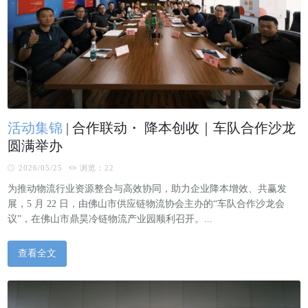
活动集锦
|
合作联动・ 降本创收｜车队合作沙龙
圆满举办
2026/05/25
浏览：22
为推动物流行业资源整合与高效协同，助力企业降本增效、共赢发
展，5 月 22 日，由佛山市供应链物流协会主办的“车队合作沙龙会
议”，在佛山市鼎昊冷链物流产业园顺利召开。...
查看全文