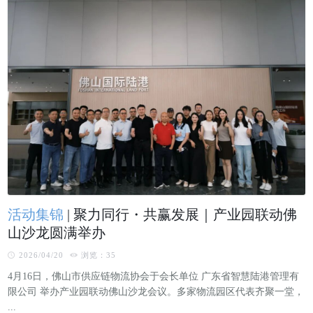
活动集锦
|
聚力同行・共赢发展｜产业园联动佛
山沙龙圆满举办
2026/04/20
浏览：35
4月16日，佛山市供应链物流协会于会长单位 广东省智慧陆港管理有
限公司 举办产业园联动佛山沙龙会议。多家物流园区代表齐聚一堂，
...