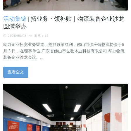
活动集锦
|
拓业务・领补贴｜物流装备企业沙龙
圆满举办
2026/06/08
浏览：14
助力企业拓宽业务渠道、抢抓政策红利，佛山市供应链物流协会于6
月 5 日，在理事单位 广东省佛山市世壮木业科技有限公司 举办物流
装备企业沙龙会议。...
查看全文